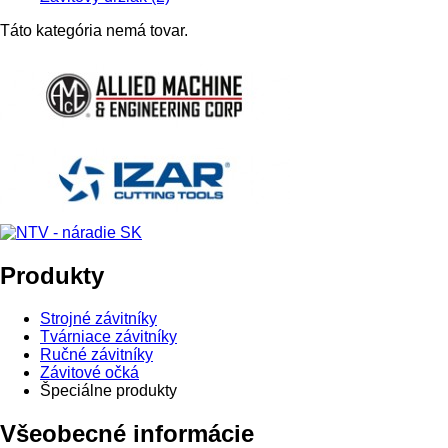
Táto kategória nemá tovar.
Produkty
Strojné závitníky
Tvárniace závitníky
Ručné závitníky
Závitové očká
Špeciálne produkty
Všeobecné informácie