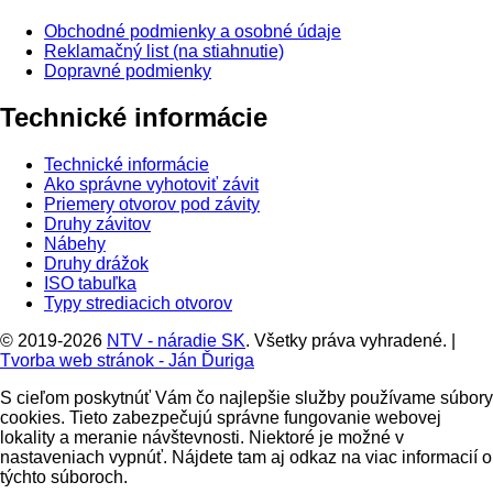
Obchodné podmienky a osobné údaje
Reklamačný list (na stiahnutie)
Dopravné podmienky
Technické informácie
Technické informácie
Ako správne vyhotoviť závit
Priemery otvorov pod závity
Druhy závitov
Nábehy
Druhy drážok
ISO tabuľka
Typy strediacich otvorov
© 2019-2026
NTV - náradie SK
. Všetky práva vyhradené.
|
Tvorba web stránok - Ján Ďuriga
S cieľom poskytnúť Vám čo najlepšie služby používame súbory
cookies. Tieto zabezpečujú správne fungovanie webovej
lokality a meranie návštevnosti. Niektoré je možné v
nastaveniach vypnúť. Nájdete tam aj odkaz na viac informacií o
týchto súboroch.