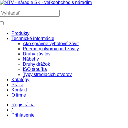
Produkty
Technické informácie
Ako správne vyhotoviť závit
Priemery otvorov pod závity
Druhy závitov
Nábehy
Druhy drážok
ISO tabuľka
Typy strediacich otvorov
Katalógy
Práca
Kontakt
O firme
Registrácia
/
Prihlásenie