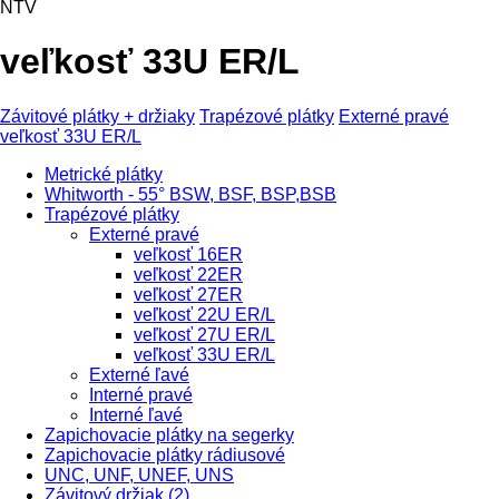
NTV
veľkosť 33U ER/L
Závitové plátky + držiaky
Trapézové plátky
Externé pravé
veľkosť 33U ER/L
Metrické plátky
Whitworth - 55° BSW, BSF, BSP,BSB
Trapézové plátky
Externé pravé
veľkosť 16ER
veľkosť 22ER
veľkosť 27ER
veľkosť 22U ER/L
veľkosť 27U ER/L
veľkosť 33U ER/L
Externé ľavé
Interné pravé
Interné ľavé
Zapichovacie plátky na segerky
Zapichovacie plátky rádiusové
UNC, UNF, UNEF, UNS
Závitový držiak (2)