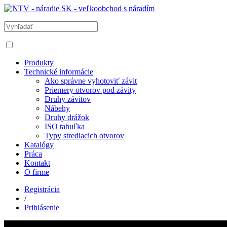
Produkty
Technické informácie
Ako správne vyhotoviť závit
Priemery otvorov pod závity
Druhy závitov
Nábehy
Druhy drážok
ISO tabuľka
Typy strediacich otvorov
Katalógy
Práca
Kontakt
O firme
Registrácia
/
Prihlásenie