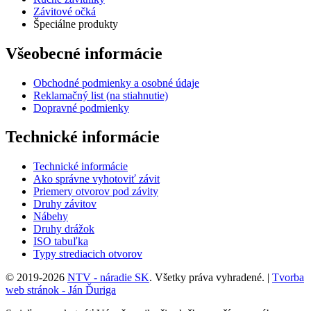
Závitové očká
Špeciálne produkty
Všeobecné informácie
Obchodné podmienky a osobné údaje
Reklamačný list (na stiahnutie)
Dopravné podmienky
Technické informácie
Technické informácie
Ako správne vyhotoviť závit
Priemery otvorov pod závity
Druhy závitov
Nábehy
Druhy drážok
ISO tabuľka
Typy strediacich otvorov
© 2019-2026
NTV - náradie SK
. Všetky práva vyhradené.
|
Tvorba
web stránok - Ján Ďuriga