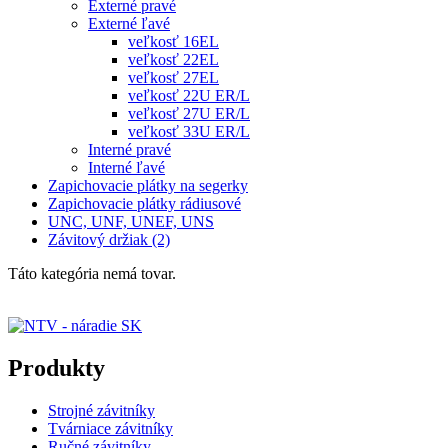
Externé pravé
Externé ľavé
veľkosť 16EL
veľkosť 22EL
veľkosť 27EL
veľkosť 22U ER/L
veľkosť 27U ER/L
veľkosť 33U ER/L
Interné pravé
Interné ľavé
Zapichovacie plátky na segerky
Zapichovacie plátky rádiusové
UNC, UNF, UNEF, UNS
Závitový držiak (2)
Táto kategória nemá tovar.
Produkty
Strojné závitníky
Tvárniace závitníky
Ručné závitníky