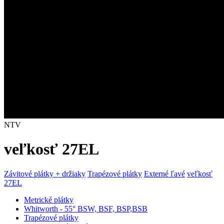
NTV
veľkosť 27EL
Závitové plátky + držiaky
Trapézové plátky
Externé ľavé
veľkosť
27EL
Metrické plátky
Whitworth - 55° BSW, BSF, BSP,BSB
Trapézové plátky