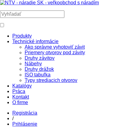
Produkty
Technické informácie
Ako správne vyhotoviť závit
Priemery otvorov pod závity
Druhy závitov
Nábehy
Druhy drážok
ISO tabuľka
Typy strediacich otvorov
Katalógy
Práca
Kontakt
O firme
Registrácia
/
Prihlásenie