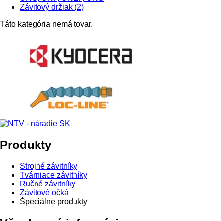
Závitový držiak (2)
Táto kategória nemá tovar.
Produkty
Strojné závitníky
Tvárniace závitníky
Ručné závitníky
Závitové očká
Špeciálne produkty