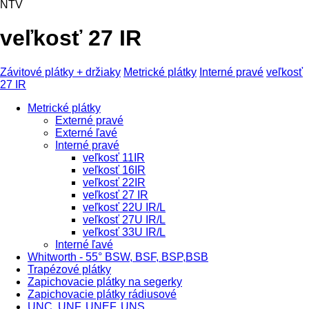
NTV
veľkosť 27 IR
Závitové plátky + držiaky
Metrické plátky
Interné pravé
veľkosť
27 IR
Metrické plátky
Externé pravé
Externé ľavé
Interné pravé
veľkosť 11IR
veľkosť 16IR
veľkosť 22IR
veľkosť 27 IR
veľkosť 22U IR/L
veľkosť 27U IR/L
veľkosť 33U IR/L
Interné ľavé
Whitworth - 55° BSW, BSF, BSP,BSB
Trapézové plátky
Zapichovacie plátky na segerky
Zapichovacie plátky rádiusové
UNC, UNF, UNEF, UNS