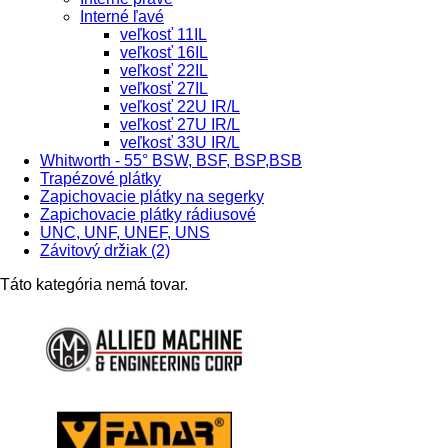
Interné ľavé
veľkosť 11IL
veľkosť 16IL
veľkosť 22IL
veľkosť 27IL
veľkosť 22U IR/L
veľkosť 27U IR/L
veľkosť 33U IR/L
Whitworth - 55° BSW, BSF, BSP,BSB
Trapézové plátky
Zapichovacie plátky na segerky
Zapichovacie plátky rádiusové
UNC, UNF, UNEF, UNS
Závitový držiak (2)
Táto kategória nemá tovar.