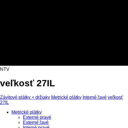
NTV
veľkosť 27IL
Závitové plátky + držiaky
Metrické plátky
Interné ľavé
veľkosť
27IL
Metrické plátky
Externé pravé
Externé ľavé
Interné pravé