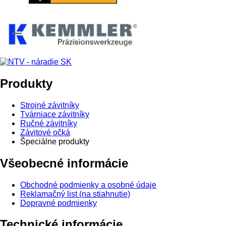
Produkty
Strojné závitníky
Tvárniace závitníky
Ručné závitníky
Závitové očká
Špeciálne produkty
Všeobecné informácie
Obchodné podmienky a osobné údaje
Reklamačný list (na stiahnutie)
Dopravné podmienky
Technické informácie