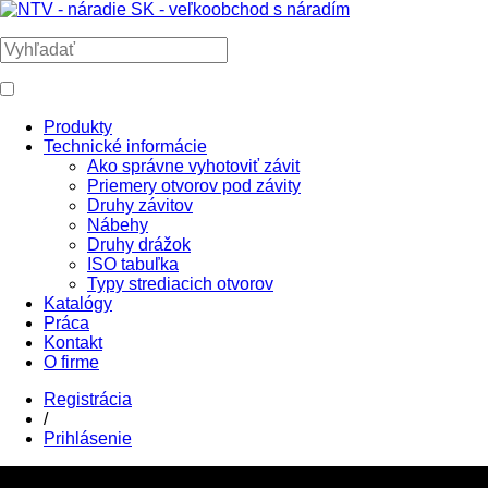
Produkty
Technické informácie
Ako správne vyhotoviť závit
Priemery otvorov pod závity
Druhy závitov
Nábehy
Druhy drážok
ISO tabuľka
Typy strediacich otvorov
Katalógy
Práca
Kontakt
O firme
Registrácia
/
Prihlásenie