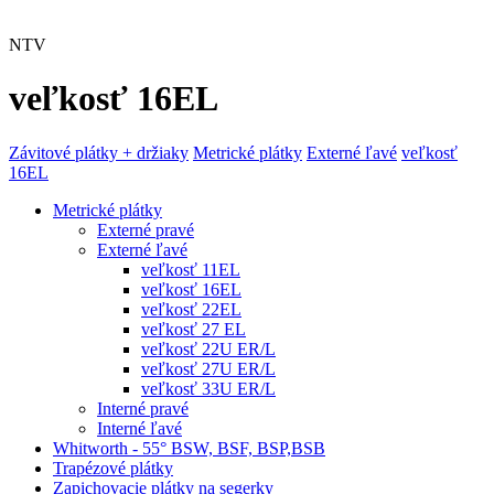
NTV
veľkosť 16EL
Závitové plátky + držiaky
Metrické plátky
Externé ľavé
veľkosť
16EL
Metrické plátky
Externé pravé
Externé ľavé
veľkosť 11EL
veľkosť 16EL
veľkosť 22EL
veľkosť 27 EL
veľkosť 22U ER/L
veľkosť 27U ER/L
veľkosť 33U ER/L
Interné pravé
Interné ľavé
Whitworth - 55° BSW, BSF, BSP,BSB
Trapézové plátky
Zapichovacie plátky na segerky