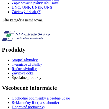
Zapichovacie plátky rádiusové
UNC, UNF, UNEF, UNS
Závitový držiak (2)
Táto kategória nemá tovar.
Produkty
Strojné závitníky
Tvárniace závitníky
Ručné závitníky
Závitové očká
Špeciálne produkty
Všeobecné informácie
Obchodné podmienky a osobné údaje
Reklamačný list (na stiahnutie)
Dopravné podmienky