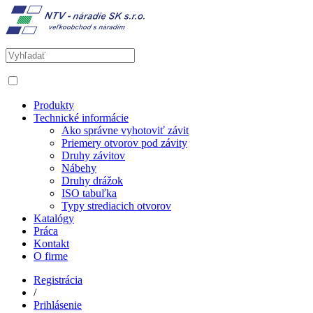
Produkty
Technické informácie
Ako správne vyhotoviť závit
Priemery otvorov pod závity
Druhy závitov
Nábehy
Druhy drážok
ISO tabuľka
Typy strediacich otvorov
Katalógy
Práca
Kontakt
O firme
Registrácia
/
Prihlásenie