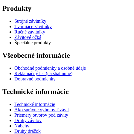
Produkty
Strojné závitníky
Tvárniace závitníky
Ručné závitníky
Závitové očká
Špeciálne produkty
Všeobecné informácie
Obchodné podmienky a osobné údaje
Reklamačný list (na stiahnutie)
Dopravné podmienky
Technické informácie
Technické informácie
Ako správne vyhotoviť závit
Priemery otvorov pod závity
Druhy závitov
Nábehy
Druhy drážok