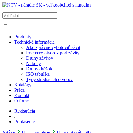
Produkty
Technické informácie
Ako správne vyhotoviť závit
Priemery otvorov pod závity
Druhy závitov
Nábehy
Druhy drážok
ISO tabuľka
Typy strediacich otvorov
Katalógy
Práca
Kontakt
O firme
Registrácia
/
Prihlásenie
Vrtáky
TK - Tvrdokov
TK navrtaváky 90°