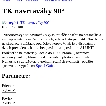
TK navrtaváky 90°
Kód produktu
Tvrdokovový 90° navrtavák s vysokou účinnosťou na presnejšie a
rýchlejšie vŕtanie na NC - strojoch, vŕtacích strojoch atď. Navrhnuté
na strediace a zrážacie operácie otvorov. Vrták je v dispozícii v
dvoch prevedeniach, a to bez povlaku a s povlakom ALUNIT.
2.
Použiteľné na materiály: ocele do 1.300 N/mm
, nerezové
materiály, liatina, hliník, meď, mosadz a plastické materiály.
Nemusíte sa zaťažovať výpočtom rezných rýchlostí - použite
sprievodcu výpočtom:
Speed Guide
Parametre:
Priemer
Povlak