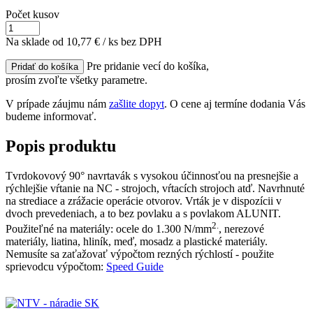
Počet kusov
Na sklade
od 10,77
€ / ks bez DPH
Pre pridanie vecí do košíka,
prosím zvoľte všetky parametre.
V prípade záujmu nám
zašlite dopyt
. O cene aj termíne dodania Vás
budeme informovať.
Popis produktu
Tvrdokovový 90° navrtavák s vysokou účinnosťou na presnejšie a
rýchlejšie vŕtanie na NC - strojoch, vŕtacích strojoch atď. Navrhnuté
na strediace a zrážacie operácie otvorov. Vrták je v dispozícii v
dvoch prevedeniach, a to bez povlaku a s povlakom ALUNIT.
2.
Použiteľné na materiály: ocele do 1.300 N/mm
, nerezové
materiály, liatina, hliník, meď, mosadz a plastické materiály.
Nemusíte sa zaťažovať výpočtom rezných rýchlostí - použite
sprievodcu výpočtom:
Speed Guide